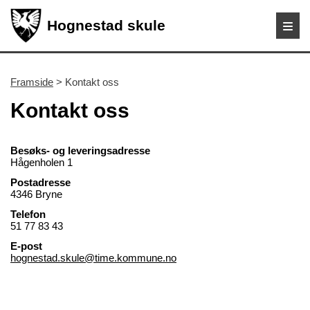
Hognestad skule
Framside
> Kontakt oss
Kontakt oss
Besøks- og leveringsadresse
Hågenholen 1
Postadresse
4346 Bryne
Telefon
51 77 83 43
E-post
hognestad.skule@time.kommune.no