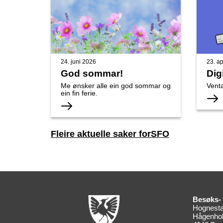
24. juni 2026
23. ap
God sommar!
Dig
Me ønsker alle ein god sommar og
Venta
ein fin ferie.
Fleire aktuelle saker forSFO
Besøks- 
Hognesta
Hågenhol