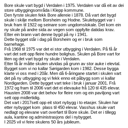
Bore skule vart bygd i Verdalen i 1975. Verdalen var då eit av dei
store utbyggingsområda i Klepp kommune.
Den fyrste skulen fekk Bore allereie i 1878. Då vart det bygd
skule i skilje mellom Borsheim og Hodne. Skulebygget var i
bruk fram til 1922 og seinare som ungdomslokale. Det kom ein
ny skule på andre sida av vegen som oppfylte datidas krav.
Etter ein brann vart denne bygd på ny i 1941.
Dette bygget står i dag på Borsheim og er i bruk som
barnehage.
Frå 1968 til 1975 var det ei stor utbygging i Verdalen. På få år
vart det sett opp fleire hundre bolighus. Skulen på Bore vart for
liten og det vart bygd ny skule i Verdalen.
Etter få år måtte skulen utvidas på grunn av stor auke i elevtal.
Bygget som vi no kallar Sørigarden kom i 1982. Desse bygga
klarte vi oss med i 20år. Men då 6-åringane startet i skulen vart
det på ny utbygging og vi fekk enno eit påbygg som vi kallar
Nordigarden. Dette bygget vart teke i bruk i januar 2001. Frå
1972 og fram til 2006 vart det ei elevauke frå 120 til 435 elevar.
Hausten 2008 var det behov for fleire rom og ein paviljong vart
sett opp midlertidig.
Det vart i 2017sett opp eit stort nybygg i to etasjer. Skulen har
etter nybygget kom plass til 450 elevar. Vasshus skule vart
nedlagt og elevane vart overført til Bore skule. Det er i tillegg
aula, kantine og administrasjons del i nybygget.
I 2025 vil vi feire skulens 50 års jubileum.