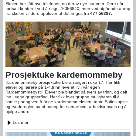
Skolen har fått nye telefoner, og derav nye nummer. Dere når
fortsatt kontoret ved å ringe 76056840, men ved utgående anrop
fra skolen vil dere opplever at det ringes fra
477 56297.
Prosjektuke kardemommeby
Kardemommeby prosjektuke ble arrangert i uke 17. Her fikk
elever og lærere på 1-4.trinn leve et liv i vår egen
Kardemommebystil. Elever ble blandet på tvers av trinn, og delt
inn i egne grupper/lag. Her fikk hver gruppe muligheten til å
samle poeng ved å følge kardemommeloven, tante Sofies spise-
og rydderegler, samt poeng for samarbeid, arbeidsinnsats og å
hjelpe andre
Les mer