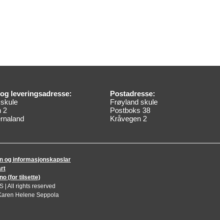
og leveringsadresse:
Postadresse:
 skule
Frøyland skule
 2
Postboks 38
rnaland
Kråvegen 2
n og informasjonskapslar
rt
 (for tilsette)
| All rights reserved
Karen Helene Seppola