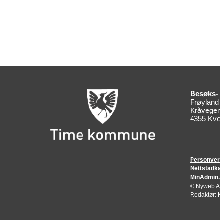
Besøks- 
Frøyland
Kråvegen
4355 Kve
Personver
Nettstadka
MinAdmin.no
© Nyweb AS 
Redaktør: 