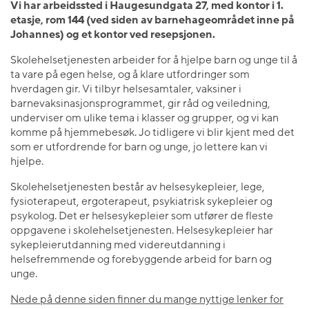
Vi har arbeidssted i Haugesundgata 27, med kontor i 1.
etasje, rom 144 (ved siden av barnehageområdet inne på
Johannes) og et kontor ved resepsjonen.
Skolehelsetjenesten arbeider for å hjelpe barn og unge til å
ta vare på egen helse, og å klare utfordringer som
hverdagen gir. Vi tilbyr helsesamtaler, vaksiner i
barnevaksinasjonsprogrammet, gir råd og veiledning,
underviser om ulike tema i klasser og grupper, og vi kan
komme på hjemmebesøk. Jo tidligere vi blir kjent med det
som er utfordrende for barn og unge, jo lettere kan vi
hjelpe.
Skolehelsetjenesten består av helsesykepleier, lege,
fysioterapeut, ergoterapeut, psykiatrisk sykepleier og
psykolog. Det er helsesykepleier som utfører de fleste
oppgavene i skolehelsetjenesten. Helsesykepleier har
sykepleierutdanning med videreutdanning i
helsefremmende og forebyggende arbeid for barn og
unge.
Nede på denne siden finner du mange nyttige lenker for