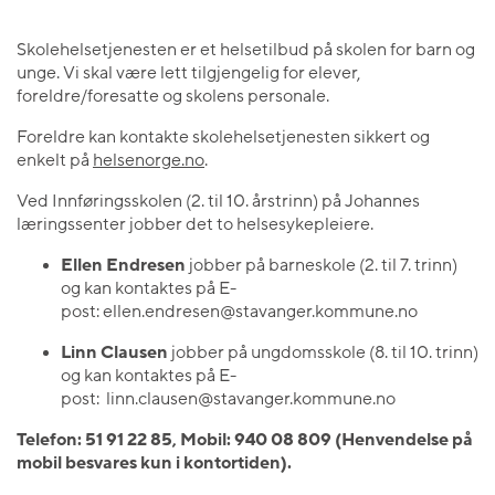
Skolehelsetjenesten er et helsetilbud på skolen for barn og
unge. Vi skal være lett tilgjengelig for elever,
foreldre/foresatte og skolens personale.
Foreldre kan kontakte skolehelsetjenesten sikkert og
enkelt på
helsenorge.no
.
Ved Innføringsskolen (2. til 10. årstrinn) på Johannes
læringssenter jobber det to helsesykepleiere.
Ellen Endresen
jobber på barneskole (2. til 7. trinn)
og kan kontaktes på E-
post: ellen.endresen@stavanger.kommune.no
Linn Clausen
jobber på ungdomsskole (8. til 10. trinn)
og kan kontaktes på E-
post: linn.clausen@stavanger.kommune.no
Telefon: 51 91 22 85, Mobil: 940 08 809 (Henvendelse på
mobil besvares kun i kontortiden).