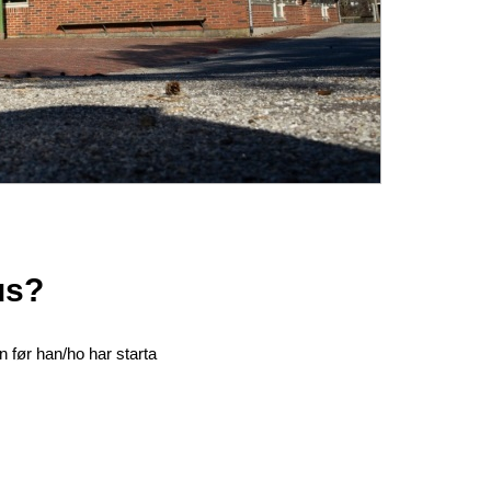
us?
 før han/ho har starta