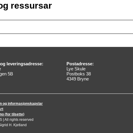
og ressursar
og leveringsadresse:
Postadresse:
e
Lye Skule
gen 5B
Postboks 38
4349 Bryne
n og informasjonskapslar
rt
 (for tilsette)
| All rights reserved
igrid H. Kjetland