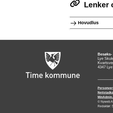
Lenker 
Hovudlus
Besøks- 
Lye Skul
Kvartsve
4347 Lye
Personver
Nettstadka
MinAdmin.no
© Nyweb AS 
Redaktør: S