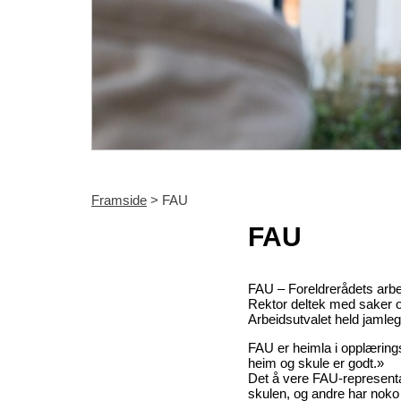
Framside
> FAU
FAU
FAU – Foreldrerådets arbei
Rektor deltek med saker o
Arbeidsutvalet held jamleg
FAU er heimla i opplærings
heim og skule er godt.»
Det å vere FAU-representan
skulen, og andre har noko