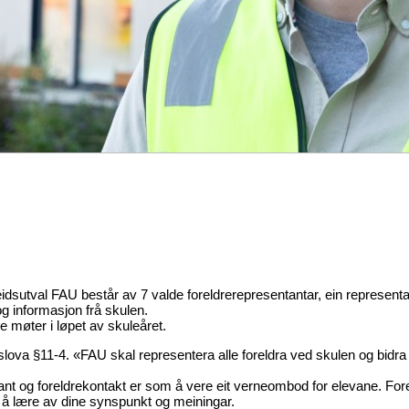
dsutval FAU består av 7 valde foreldrerepresentantar, ein representan
g informasjon frå skulen.
e møter i løpet av skuleåret.
lova §11-4. «FAU skal representera alle foreldra ved skulen og bidra
t og foreldrekontakt er som å vere eit verneombod for elevane. Forel
 å lære av dine synspunkt og meiningar.