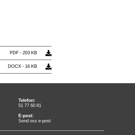
PDF - 203 KB
DOCX - 16 KB
Telefon:
51 77 60 81
E-post:
Send oss e-post