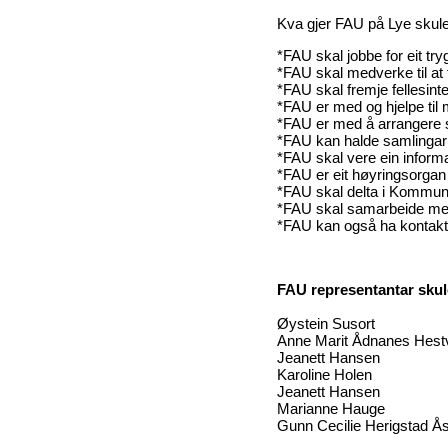
Kva gjer FAU på Lye skule
*FAU skal jobbe for eit tryg
*FAU skal medverke til at f
*FAU skal fremje fellesinte
*FAU er med og hjelpe til m
*FAU er med å arrangere s
*FAU kan halde samlingar 
*FAU skal vere ein informas
*FAU er eit høyringsorgan
*FAU skal delta i Kommu
*FAU skal samarbeide med b
*FAU kan også ha kontakt 
FAU representantar sku
Øystein Susort
Anne Marit Ådnanes Hest
Jeanett Hansen
Karoline Holen
Jeanett Hansen
Marianne Hauge
Gunn Cecilie Herigstad Å