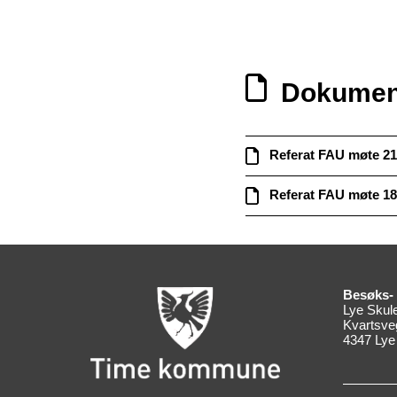
Dokumen
Referat FAU møte 21
Referat FAU møte 18
Besøks- 
Lye Skul
Kvartsve
4347 Lye