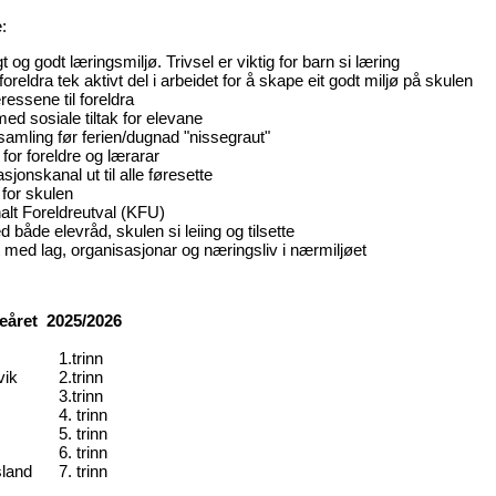
:
t og godt læringsmiljø. Trivsel er viktig for barn si læring
oreldra tek aktivt del i arbeidet for å skape eit godt miljø på skulen
ressene til foreldra
ed sosiale tiltak for elevane
amling før ferien/dugnad "nissegraut"
for foreldre og lærarar
jonskanal ut til alle føresette
 for skulen
nalt Foreldreutval (KFU)
åde elevråd, skulen si leiing og tilsette
med lag, organisasjonar og næringsliv i nærmiljøet
leåret 2025/2026
1.trinn
vik
2.trinn
3.trinn
4. trinn
5. trinn
6. trinn
sland
7. trinn