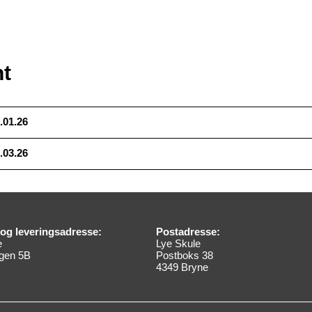
t
.01.26
.03.26
og leveringsadresse:
Postadresse:
e
Lye Skule
gen 5B
Postboks 38
4349 Bryne