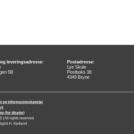
og leveringsadresse:
Postadresse:
e
Lye Skule
gen 5B
Postboks 38
4349 Bryne
n og informasjonskapslar
rt
 (for tilsette)
| All rights reserved
igrid H. Kjetland