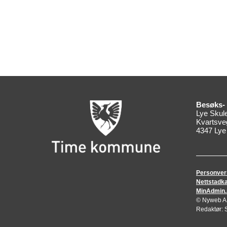
Besøks- 
Lye Skul
Kvartsve
4347 Lye
Personver
Nettstadka
MinAdmin.no
© Nyweb AS 
Redaktør: S