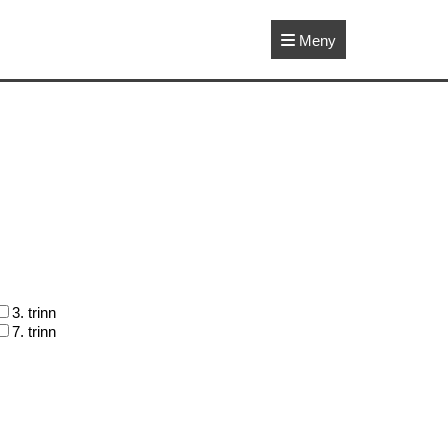
Meny
3. trinn
7. trinn