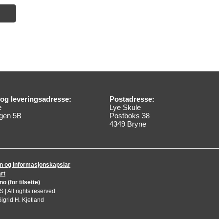
og leveringsadresse:
Postadresse:
e
Lye Skule
gen 5B
Postboks 38
4349 Bryne
n og informasjonskapslar
rt
 (for tilsette)
| All rights reserved
igrid H. Kjetland