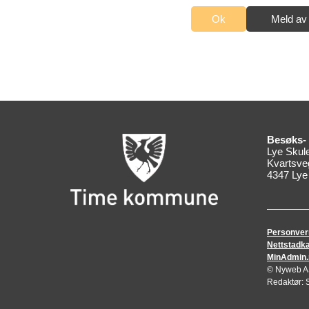
Meld av
Besøks- 
Lye Skul
Kvartsve
4347 Lye
Personver
Nettstadka
MinAdmin.no
© Nyweb AS 
Redaktør: S