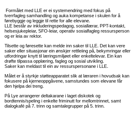
Formålet med LLE er ei systemendring med fokus på
tverrfagleg samhandling og auka kompetanse i skulen for å
førebyggje og leggje til rette for alle elevane.
LLE består av inkluderingspedagog, sosiallærar, PPT-kontakt,
helsesjukepleiar, SFO-leiar, operativ sosialfagleg ressursperson
og er leia av rektor.
Tilsette og føresette kan melde inn saker til LLE. Det kan vere
saker eller situasjonar ein ønskjer rettleiing på, bekymringar eller
utfordringar knytt til læringsmiljøet eller enkeltelevar. Ein kan
drøfte tilpassa opplæring, fagleg og sosial utvikling.
Saker kan meldast til ein av ressurspersonane i LLE.
Målet er å styrkje støtteapparatet slik at læraren i hovudsak kan
fokusere på kjerneoppgåvene, samstundes som elevane får
den hjelpa dei treng.
På Lye arrangerer deltakarane i laget diskotek og
bordtennis/speling i enkelte friminutt for mellomtrinnet, samt
dialogkafé på 7. trinn og samtalegrupper på 5. trinn.