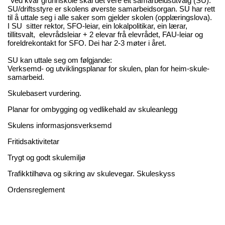
"Ved kvar grunnskole skal det vere eit samarbeidsutvalg (SU).
SU/driftsstyre er skolens øverste samarbeidsorgan. SU har rett
til å uttale seg i alle saker som gjelder skolen (opplæringslova).
I SU sitter rektor, SFO-leiar, ein lokalpolitikar, ein lærar,
tillitsvalt, elevrådsleiar + 2 elevar frå elevrådet, FAU-leiar og
foreldrekontakt for SFO. Dei har 2-3 møter i året.
SU kan uttale seg om følgjande:
Verksemd- og utviklingsplanar for skulen, plan for heim-skule-
samarbeid.
Skulebasert vurdering.
Planar for ombygging og vedlikehald av skuleanlegg
Skulens informasjonsverksemd
Fritidsaktivitetar
Trygt og godt skulemiljø
Trafikktilhøva og sikring av skulevegar. Skuleskyss
Ordensreglement