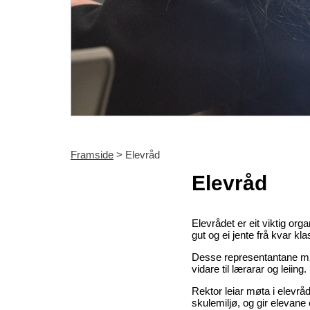
Framside
> Elevråd
Elevråd
Elevrådet er eit viktig or
gut og ei jente frå kvar kl
Desse representantane møte
vidare til lærarar og leiing.
Rektor leiar møta i elevråd
skulemiljø, og gir elevane