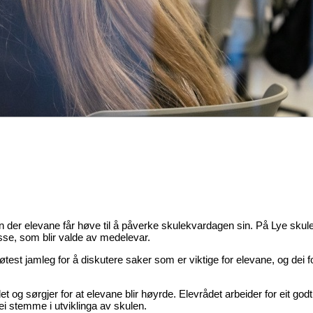
gan der elevane får høve til å påverke skulekvardagen sin. På Lye skul
asse, som blir valde av medelevar.
st jamleg for å diskutere saker som er viktige for elevane, og dei fo
et og sørgjer for at elevane blir høyrde. Elevrådet arbeider for eit god
 ei stemme i utviklinga av skulen.