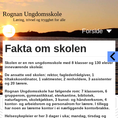
Rognan Ungdomsskole
Læring, trivsel og trygghet for alle
Forside
Fakta om skolen
Skolen er en ren ungdomsskole med 8 klasser og 130 elever
inneværende skoleår.
De ansatte ved skolen: rektor, fagleder/rådgiver, 1
tiltakskoordinator, 1 vaktmester, 2 renholdere, 3 assistenter
og 20 lærere.
Rognan Ungdomsskole har følgende rom: 7 klasserom, 6
grupperom, gymnastikksal, elevkantine, bibliotek,
naturfagrom, skolekjøkken, 3 kunst- og håndverksrom, 4
kontor- og arbeidsrom og personalrom for lærere. I tillegg
har noen av lærerne kontor i ei nærliggende kontorbrakke.
Helsesykepleier er her 3 dager i uka; mandag, tirsdag og