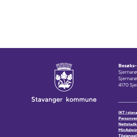
Besøks- 
Sjernar
Sjernar
4170 Sje
IKT i sta
Personver
Nettstadk
MinAdmin.n
Tilgjenge