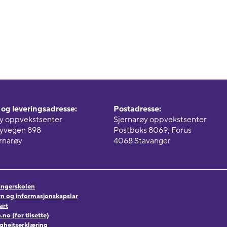
og leveringsadresse:
Postadresse:
øy oppvekstsenter
Sjernarøy oppvekstsenter
øyvegen 898
Postboks 8069, Forus
rnarøy
4068 Stavanger
vangerskolen
n og informasjonskapslar
art
o (for tilsette)
lgheitserklæring