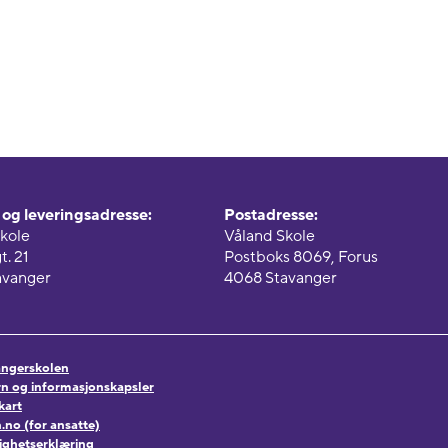
og leveringsadresse:
Postadresse:
kole
Våland Skole
t. 21
Postboks 8069, Forus
avanger
4068 Stavanger
vangerskolen
n og informasjonskapsler
kart
no (for ansatte)
lighetserklæring