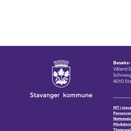
Besøks- 
Våland S
Schivesg
4010 St
IKT i sta
Personver
Nettsteds
MinAdmin.
Tilgjenge