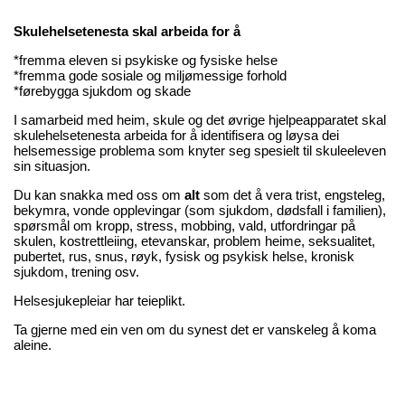
Skulehelsetenesta skal arbeida for å
*fremma eleven si psykiske og fysiske helse
*fremma gode sosiale og miljømessige forhold
*førebygga sjukdom og skade
I samarbeid med heim, skule og det øvrige hjelpeapparatet skal
skulehelsetenesta arbeida for å identifisera og løysa dei
helsemessige problema som knyter seg spesielt til skuleeleven
sin situasjon.
Du kan snakka med oss om
alt
som det å vera trist, engsteleg,
bekymra, vonde opplevingar (som sjukdom, dødsfall i familien),
spørsmål om kropp, stress, mobbing, vald, utfordringar på
skulen, kostrettleiing, etevanskar, problem heime, seksualitet,
pubertet, rus, snus, røyk, fysisk og psykisk helse, kronisk
sjukdom, trening osv.
Helsesjukepleiar har teieplikt.
Ta gjerne med ein ven om du synest det er vanskeleg å koma
aleine.