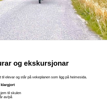
turar og ekskursjonar
tt til elevar og står på vekeplanen som ligg på heimesida.
 klargjort
jem til skulen
år av/på