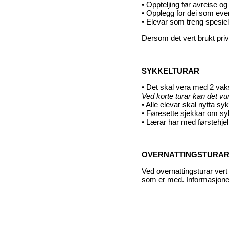
• Oppteljing før avreise og
• Opplegg for dei som even
• Elevar som treng spesiel
Dersom det vert brukt priva
SYKKELTURAR
• Det skal vera med 2 va
Ved korte turar kan det v
• Alle elevar skal nytta s
• Føresette sjekkar om syk
• Lærar har med førstehjel
OVERNATTINGSTURA
Ved overnattingsturar vert
som er med. Informasjone