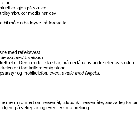
 retur
tuelt er igjen på skulen
t tilsyn/bruker medisinar osv
tbil må ein ha løyve frå føresette.
ksne med refleksvest
urderast med 1 vaksen
ykkelhjelm. Dersom dei ikkje har, må dei låna av andre eller av skulen
kelen er i forskriftsmessig stand
psutstyr og mobiltelefon,
event avtale med følgebil.
R
 heimen informert om reisemål, tidspunkt, reisemåte, ansvarleg for t
n kjem på vekeplan og event. visma melding.