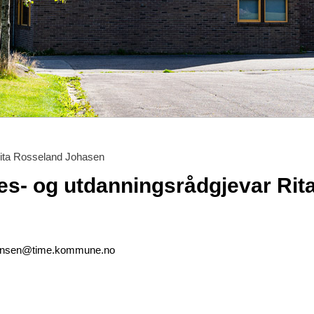
Rita Rosseland Johasen
es- og utdanningsrådgjevar Rit
johansen@time.kommune.no