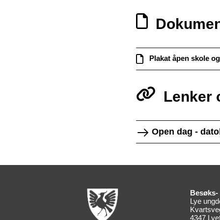
Dokumen
Plakat åpen skole o
Lenker 
Open dag - datol
Besøks- 
Lye ung
Kvartsve
4347 Lyef