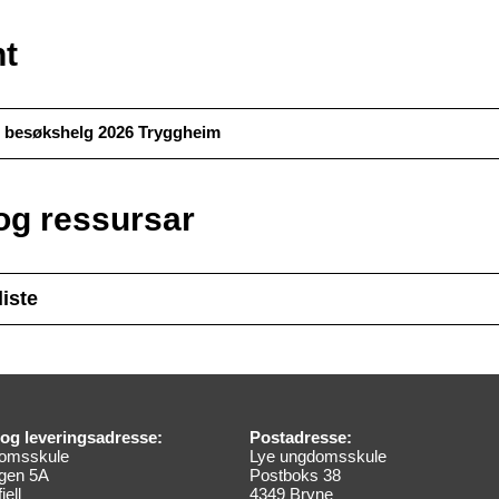
t
g besøkshelg 2026 Tryggheim
og ressursar
iste
og leveringsadresse:
Postadresse:
domsskule
Lye ungdomsskule
gen 5A
Postboks 38
jell
4349 Bryne