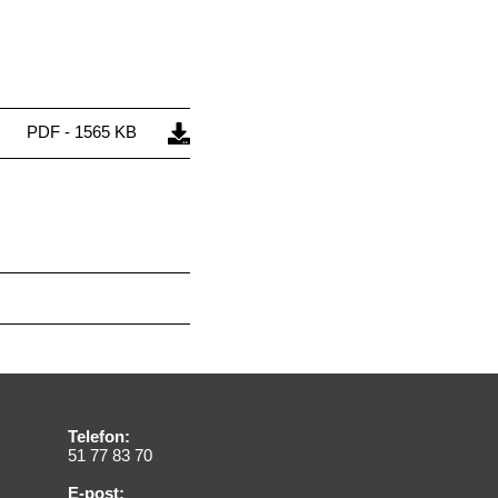
PDF - 1565 KB
Telefon:
51 77 83 70
E-post: