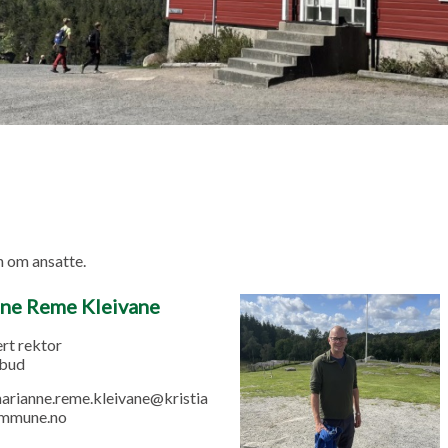
n om ansatte.
ne Reme Kleivane
rt rektor
bud
arianne.reme.kleivane@kristia
ommune.no