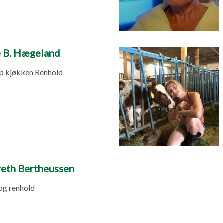
 B. Hægeland
lp kjøkken Renhold
eth Bertheussen
og renhold