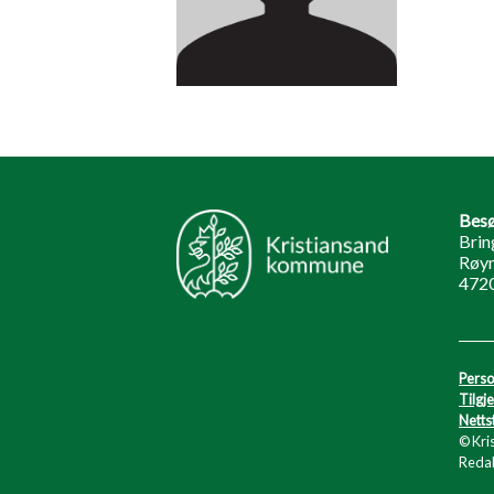
Besø
Brin
Røyn
472
Perso
Tilgj
Netts
© Kri
Redak