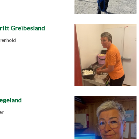
ritt Greibesland
renhold
ægeland
er