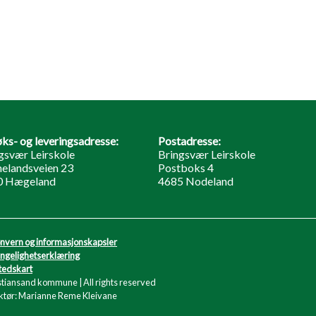
ks- og leveringsadresse:
Postadresse:
gsvær Leirskole
Bringsvær Leirskole
elandsveien 23
Postboks 4
0 Hægeland
4685 Nodeland
nvern og informasjonskapsler
engelighetserklæring
tedskart
stiansand kommune | All rights reserved
tør: Marianne Reme Kleivane