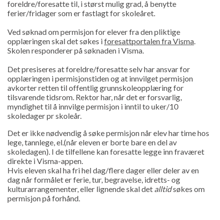
foreldre/foresatte til, i størst mulig grad, å benytte
ferier/fridager som er fastlagt for skoleåret.
Ved søknad om permisjon for elever fra den pliktige
opplæringen skal det søkes i
foresattportalen fra Visma
.
Skolen responderer på søknaden i Visma.
Det presiseres at foreldre/foresatte selv har ansvar for
opplæringen i permisjonstiden og at innvilget permisjon
avkorter retten til offentlig grunnskoleopplæring for
tilsvarende tidsrom. Rektor har, når det er forsvarlig,
myndighet til å innvilge permisjon i inntil to uker/10
skoledager pr skoleår.
Det er ikke nødvendig å søke permisjon når elev har time hos
lege, tannlege, el.(når eleven er borte bare en del av
skoledagen). I de tilfellene kan foresatte legge inn fraværet
direkte i Visma-appen.
Hvis eleven skal ha fri hel dag/flere dager eller deler av en
dag når formålet er ferie, tur, begravelse, idretts- og
kulturarrangementer, eller lignende skal det
alltid
søkes om
permisjon på forhånd.