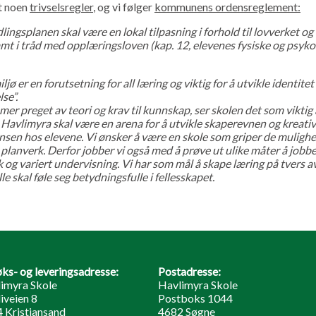
t noen
trivselsregler
, og vi følger
kommunens ordensreglemen
t:
lingsplanen skal være en lokal tilpasning i forhold til lovverket 
amt i tråd med opplæringsloven (kap. 12, elevenes fysiske og psykos
ljø er en forutsetning for all læring og viktig for å utvikle identitet
se”.
 mer preget av teori og krav til kunnskap, ser skolen det som viktig
Havlimyra skal være en arena for å utvikle skaperevnen og kreativ
sen hos elevene. Vi ønsker å være en skole som griper de muligh
planverk. Derfor jobber vi også med å prøve ut ulike måter å jobb
k og variert undervisning. Vi har som mål å skape læring på tvers a
alle skal føle seg betydningsfulle i fellesskapet.
ks- og leveringsadresse:
Postadresse:
imyra Skole
Havlimyra Skole
iveien 8
Postboks 1044
 Kristiansand
4682 Søgne