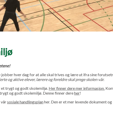
iljø
etene!
jobber hver dag for at alle skal trives og lære ut ifra sine forutset
jerte og aktive elever, lærere og foreldre skal prege skolen vår.
il et trygt og godt skolemiljø.
Her finner dere mer informasjon.
Kom
 trygt og godt skolemiljø. Denne finner dere
her
!
 vår
sosiale handlingsplan
her. Den er et mer levende dokument og 