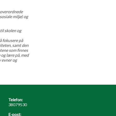
og overordnede
osiale miljø) og
 til skolen og
 å fokusere på
iteten, samt den
etene som finnes
e og lære på, med
v evner og
Telefon:
38079530
E-post: