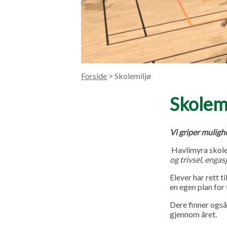
Forside
> Skolemiljø
Skolem
Vi griper muligh
Havlimyra skole 
og trivsel, engas
Elever har rett t
en egen plan for
Dere finner også
gjennom året.