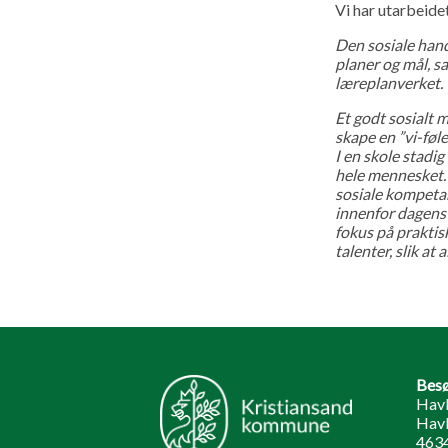
Vi har utarbeide
Den sosiale hand
planer og mål, s
læreplanverket.
Et godt sosialt mi
skape en ”vi-følel
I en skole stadig
hele mennesket. 
sosiale kompetan
innenfor dagens 
fokus på praktis
talenter, slik at 
Besø
Havl
Havl
4634