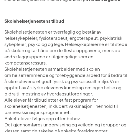
Skolehelsetjenestens tilbud
Skolehelsetjenesten er tverrfaglig og består av
helsesykepleier, fysioterapeut, ergoterapeut, psykiatrisk
sykepleier, psykolog og lege. Helsesykepleierne er til stede
på skolen og tar hånd om de fleste oppgavene, mens de
andre faggruppene er tilgjengelige som en
kompetanseressurs.
Skolehelsetjenesten samarbeider med skolen
om helsefremmende og forebyggende arbeid for å bidra til
å sikre elevene et godt fysisk og psykososialt miljø. Vi er
opptatt av å styrke elevenes kunnskap om egen helse og
bidra til mestring av hverdagsutfordringer.
Alle elever får tilbud etter et fast program for
skolehelsetjenesten, inkludert vaksinasjon i henhold til
barnevaksinasjonsprogrammet.
Enkeltelever følges opp etter behov.
Det gjennomføres undervisning og veiledning i grupper og
klasser, samt deltakelse på enkelte foreldremøter.