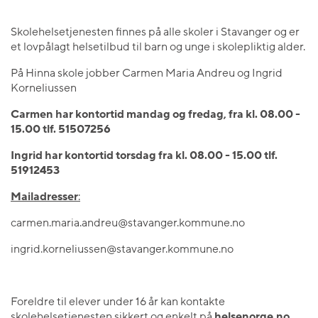
Skolehelsetjenesten finnes på alle skoler i Stavanger og er
et lovpålagt helsetilbud til barn og unge i skolepliktig alder.
På Hinna skole jobber Carmen Maria Andreu og Ingrid
Korneliussen
Carmen har kontortid mandag og fredag, fra kl. 08.00 -
15.00 tlf. 51507256
Ingrid har kontortid torsdag fra kl. 08.00 - 15.00 tlf.
51912453
Mailadresser
:
carmen.maria.andreu@stavanger.kommune.no
ingrid.korneliussen@stavanger.kommune.no
Foreldre til elever under 16 år kan kontakte
skolehelsetjenesten sikkert og enkelt på
helsenorge.no