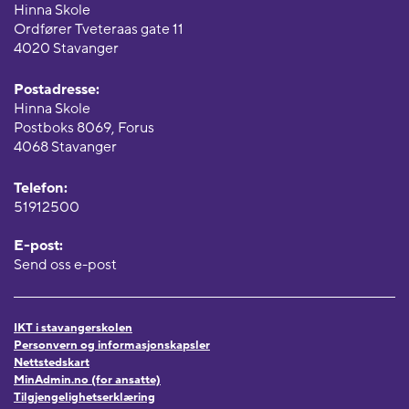
Hinna Skole
Ordfører Tveteraas gate 11
4020 Stavanger
Postadresse:
Hinna Skole
Postboks 8069, Forus
4068 Stavanger
Telefon:
51912500
E-post:
Send oss e-post
IKT i stavangerskolen
Personvern og informasjonskapsler
Nettstedskart
MinAdmin.no (for ansatte)
Tilgjengelighetserklæring