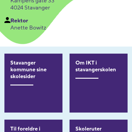
Kampens gate 33
4024 Stavanger
Rektor
Anette Bowitz
Stavanger
Om IKT i
kommune sine
stavangerskolen
skolesider
Til foreldre i
Skoleruter