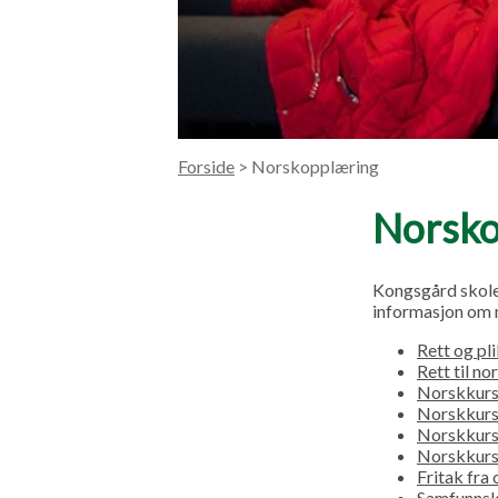
Forside
> Norskopplæring
Norsko
Kongsgård skoles
informasjon om 
Rett og pli
Rett til n
Norskkurs
Norskkurs
Norskkurs
Norskkurs 
Fritak fra
Samfunns