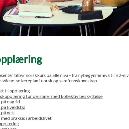
pplæring
enter tilbyr norskkurs på alle nivå - fra nybegynnernivå til B2-niv
nivåene, se
læreplan i norsk og samfunnskunnskap
.
kt til opplæring
orskopplæring for personer med kollektiv beskyttelse
 på dagtid
 på kveldstid
 på nett
med praksis i arbeidslivet
 opplæring
kunnskap