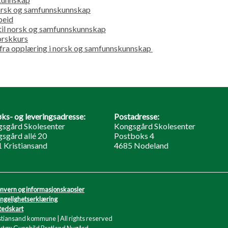
norsk og samfunnskunnskap
beid
til norsk og samfunnskunnskap
norskkurs
 fra opplæring i norsk og samfunnskunnskap
ks- og leveringsadresse:
Postadresse:
sgård Skolesenter
Kongsgård Skolesenter
sgård allé 20
Postboks 4
 Kristiansand
4685 Nodeland
nvern og informasjonskapsler
engelighetserklæring
tedskart
stiansand kommune | All rights reserved