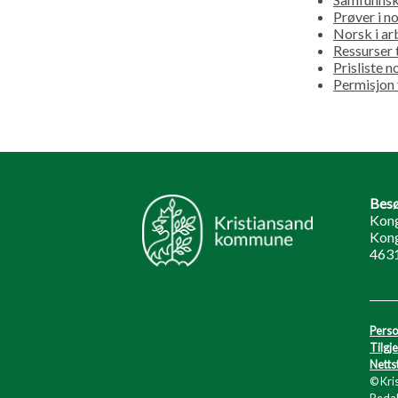
Prøver i 
Norsk i ar
Ressurser 
Prisliste 
Permisjon
Besø
Kong
Kong
4631
Perso
Tilgj
Netts
© Kri