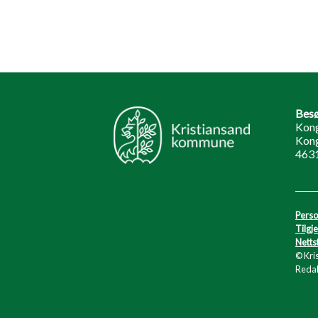
Besø
Kong
Kong
4631
Perso
Tilgj
Netts
© Kri
Redak