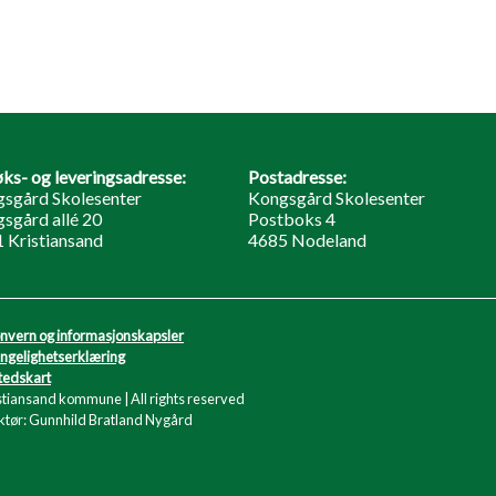
ks- og leveringsadresse:
Postadresse:
sgård Skolesenter
Kongsgård Skolesenter
sgård allé 20
Postboks 4
 Kristiansand
4685 Nodeland
nvern og informasjonskapsler
engelighetserklæring
tedskart
stiansand kommune | All rights reserved
tør: Gunnhild Bratland Nygård