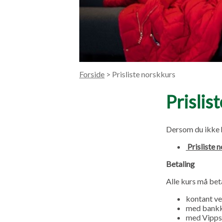
Forside
> Prisliste norskkurs
Prislis
Dersom du ikke ha
P
risliste 
Betaling
Alle kurs må bet
kontant ve
med bank
med Vipps