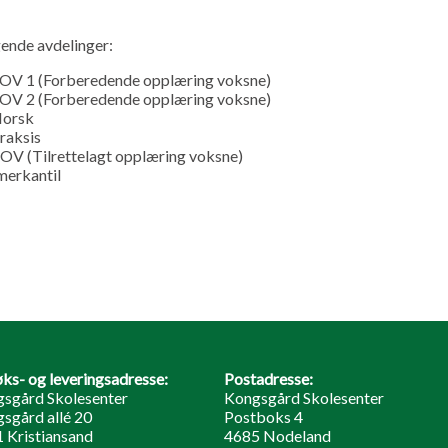
gende avdelinger:
FOV 1 (Forberedende opplæring voksne)
FOV 2 (Forberedende opplæring voksne)
Norsk
raksis
OV (Tilrettelagt opplæring voksne)
merkantil
ks- og leveringsadresse:
Postadresse:
sgård Skolesenter
Kongsgård Skolesenter
sgård allé 20
Postboks 4
 Kristiansand
4685 Nodeland