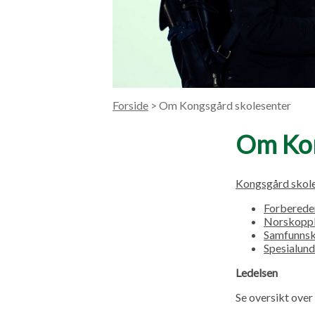
Forside
> Om Kongsgård skolesenter
Om Kon
Kongsgård skol
Forberede
Norskopp
Samfunnsk
Spesialund
Ledelsen
Se oversikt over