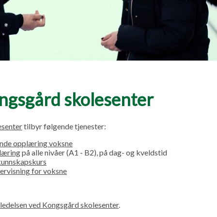
gsgård skolesenter
esenter
tilbyr følgende tjenester:
nde opplæring voksne
læring
på alle nivåer (A1 - B2), på dag- og kveldstid
unnskapskurs
ervisning for voksne
ledelsen ved Kongsgård skolesenter
.