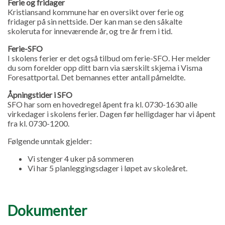
Ferie og fridager
Kristiansand kommune har en oversikt over ferie og
fridager på sin nettside. Der kan man se den såkalte
skoleruta for inneværende år, og tre år frem i tid.
Ferie-SFO
I skolens ferier er det også tilbud om ferie-SFO. Her melder
du som forelder opp ditt barn via særskilt skjema i Visma
Foresattportal. Det bemannes etter antall påmeldte.
Åpningstider i SFO
SFO har som en hovedregel åpent fra kl. 0730-1630 alle
virkedager i skolens ferier. Dagen før helligdager har vi åpent
fra kl. 0730-1200.
Følgende unntak gjelder:
Vi stenger 4 uker på sommeren
Vi har 5 planleggingsdager i løpet av skoleåret.
Dokumenter