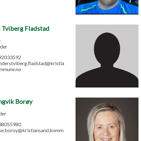
 Tviberg Fladstad
r
eder
92033592
nderstviberg.fladstad@kristia
ommune.no
ngvik Borøy
der
38055980
se.boroy@kristiansand.komm