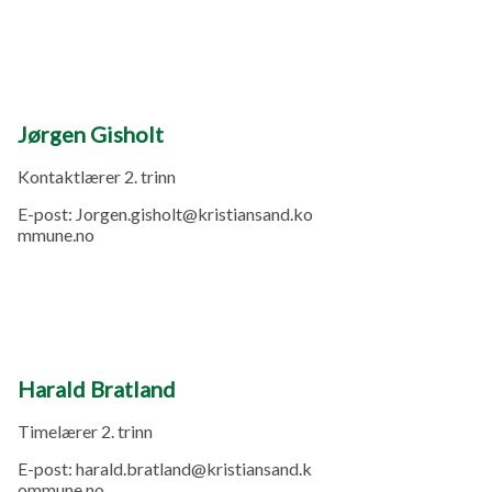
Jørgen Gisholt
Kontaktlærer 2. trinn
E-post:
Jorgen.gisholt@kristiansand.ko
mmune.no
Harald Bratland
Timelærer 2. trinn
E-post:
harald.bratland@kristiansand.k
ommune.no