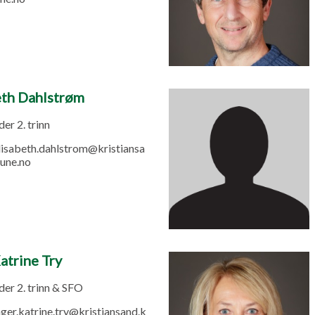
eth Dahlstrøm
er 2. trinn
lisabeth.dahlstrom@kristiansa
une.no
atrine Try
er 2. trinn & SFO
nger.katrine.try@kristiansand.k