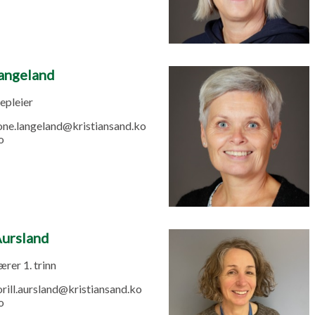
angeland
epleier
one.langeland@kristiansand.ko
o
Aursland
rer 1. trinn
orill.aursland@kristiansand.ko
o