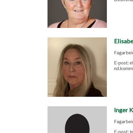
Elisab
Fagarbeid
E-post:
e
nd.komm
Inger K
Fagarbeid
E-post:
i