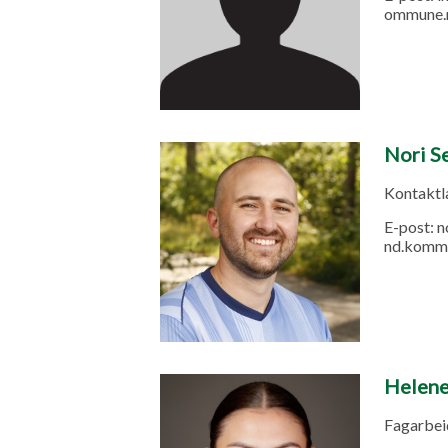
ommune.
Nori S
Kontaktlæ
E-post:
n
nd.komm
Helene
Fagarbeid