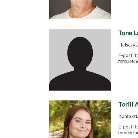
Tone L
Helsesyk
E-post:
t
mmune.n
Torill 
Kontaktlæ
E-post:
t
mmune.n