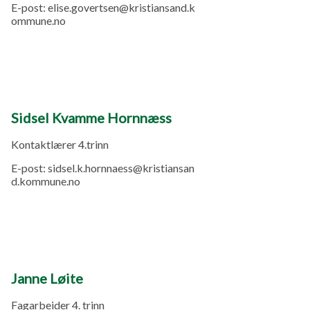
E-post:
elise.govertsen@kristiansand.k
ommune.no
Sidsel Kvamme Hornnæss
Kontaktlærer 4.trinn
E-post:
sidsel.k.hornnaess@kristiansan
d.kommune.no
Janne Løite
Fagarbeider 4. trinn