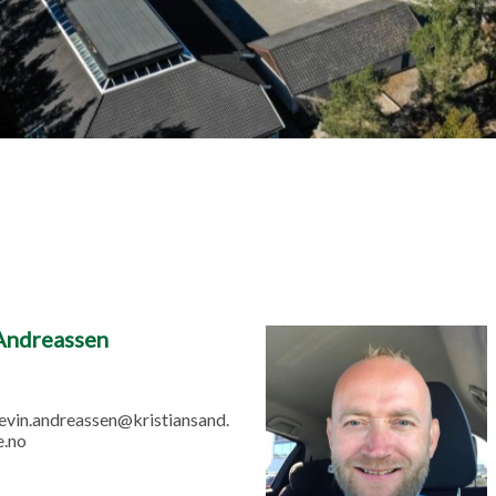
Andreassen
evin.andreassen@kristiansand.
.no