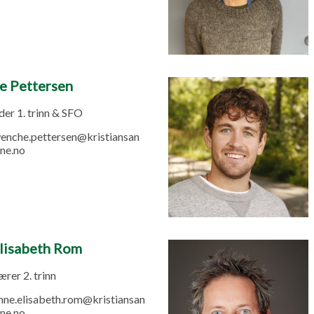
 Pettersen
er 1. trinn & SFO
enche.pettersen@kristiansan
ne.no
lisabeth Rom
rer 2. trinn
nne.elisabeth.rom@kristiansan
ne.no