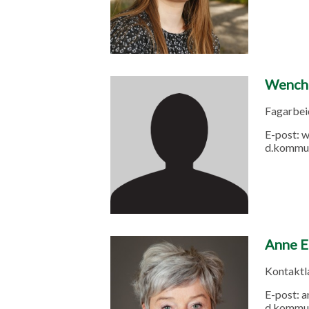
Wenche
Fagarbeid
E-post:
w
d.kommu
Anne E
Kontaktlæ
E-post:
a
d.kommu