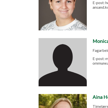
E-post:
h
ansand.
Monica
Fagarbeid
E-post:
m
ommune.
Aina H
Timelærer