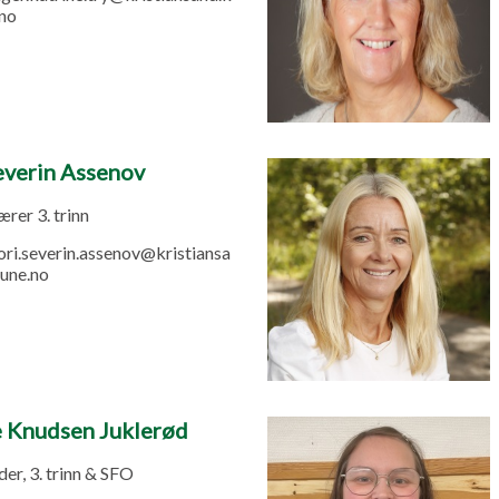
no
everin Assenov
rer 3. trinn
ori.severin.assenov@kristiansa
une.no
 Knudsen Juklerød
er, 3. trinn & SFO