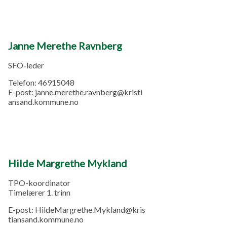
Janne Merethe Ravnberg
SFO-leder
Telefon:
46915048
E-post:
janne.merethe.ravnberg@kristi
ansand.kommune.no
Hilde Margrethe Mykland
TPO-koordinator
Timelærer 1. trinn
E-post:
HildeMargrethe.Mykland@kris
tiansand.kommune.no