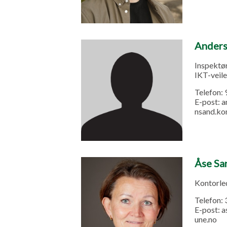
Anders
Inspektø
IKT-veil
Telefon:
E-post:
a
nsand.k
Åse Sa
Kontorle
Telefon:
E-post:
a
une.no