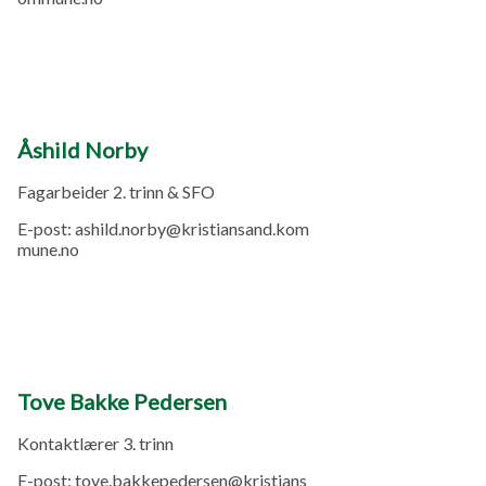
Åshild Norby
Fagarbeider 2. trinn & SFO
E-post:
ashild.norby@kristiansand.kom
mune.no
Tove Bakke Pedersen
Kontaktlærer 3. trinn
E-post:
tove.bakkepedersen@kristians