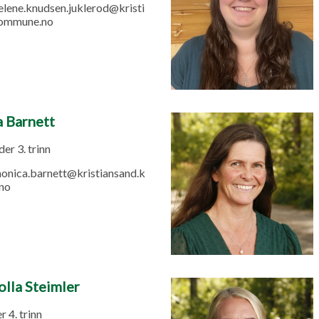
elene.knudsen.juklerod@kristi
kommune.no
 Barnett
er 3. trinn
onica.barnett@kristiansand.k
no
olla Steimler
 4. trinn