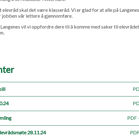
t elevråd skal det være klasseråd. Vi er glad for at alle på Langenes 
ir jobben vår lettere å gjennomføre.
å Langenes vil vi oppfordre dere til å komme med saker til elevrådet.
en.
ter
ill
PD
0.24
PD
mling
PDF 
elevrådsmøte 28.11.24
PDF