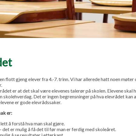
det
en flott gjeng elever fra 4.-7. trinn. Vi har allerede hatt noen møter 
r.
ådet er at det skal være elevenes talerør på skolen. Elevene skal h
en skolehverdag. Det er ingen begrensninger på hva elevrådet kan 
levene er gode elevrådssaker.
ak er:
lett å forstå hva man skal gjøre.
det er mulig å få det til før man er ferdig med skoleåret.
ulig å se resultater i etterkant.