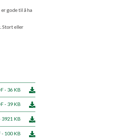
er gode til å ha
 Stort eller
F - 36 KB
F - 39 KB
- 3921 KB
 - 100 KB