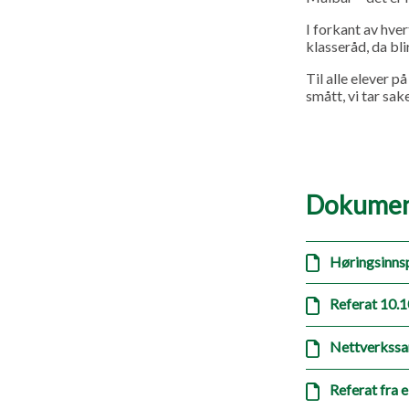
I forkant av hver
klasseråd, da bl
Til alle elever p
smått, vi tar sak
Dokumen
Høringsinnsp
Referat 10.1
Nettverkssa
Referat fra 