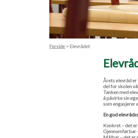
Forside
> Elevrådet
Elevrå
Årets elevråd er 
del for skolen vå
Tanken med elevr
å påvirke sin eg
som engasjerer e
En god elevrådss
Konkret – det er 
Gjennomførbar – 
Målbar – det er m