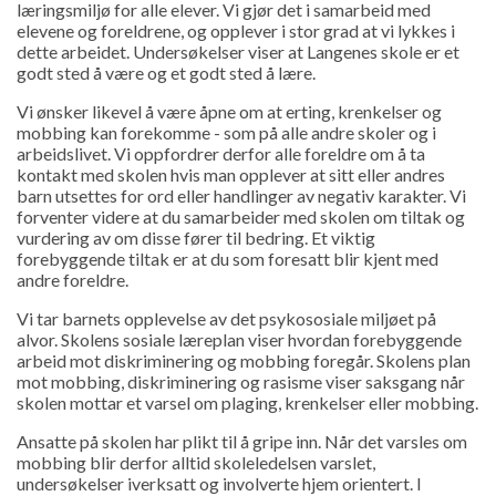
læringsmiljø for alle elever. Vi gjør det i samarbeid med
elevene og foreldrene, og opplever i stor grad at vi lykkes i
dette arbeidet. Undersøkelser viser at Langenes skole er et
godt sted å være og et godt sted å lære.
Vi ønsker likevel å være åpne om at erting, krenkelser og
mobbing kan forekomme - som på alle andre skoler og i
arbeidslivet. Vi oppfordrer derfor alle foreldre om å ta
kontakt med skolen hvis man opplever at sitt eller andres
barn utsettes for ord eller handlinger av negativ karakter. Vi
forventer videre at du samarbeider med skolen om tiltak og
vurdering av om disse fører til bedring. Et viktig
forebyggende tiltak er at du som foresatt blir kjent med
andre foreldre.
Vi tar barnets opplevelse av det psykososiale miljøet på
alvor. Skolens sosiale læreplan viser hvordan forebyggende
arbeid mot diskriminering og mobbing foregår. Skolens plan
mot mobbing, diskriminering og rasisme viser saksgang når
skolen mottar et varsel om plaging, krenkelser eller mobbing.
Ansatte på skolen har plikt til å gripe inn. Når det varsles om
mobbing blir derfor alltid skoleledelsen varslet,
undersøkelser iverksatt og involverte hjem orientert. I