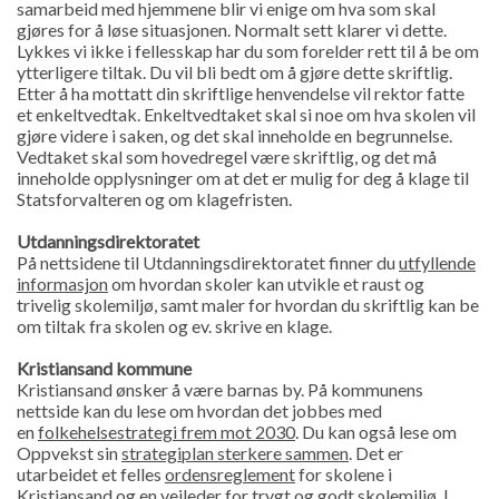
samarbeid med hjemmene blir vi enige om hva som skal
gjøres for å løse situasjonen. Normalt sett klarer vi dette.
Lykkes vi ikke i fellesskap har du som forelder rett til å be om
ytterligere tiltak. Du vil bli bedt om å gjøre dette skriftlig.
Etter å ha mottatt din skriftlige henvendelse vil rektor fatte
et enkeltvedtak. Enkeltvedtaket skal si noe om hva skolen vil
gjøre videre i saken, og det skal inneholde en begrunnelse.
Vedtaket skal som hovedregel være skriftlig, og det må
inneholde opplysninger om at det er mulig for deg å klage til
Statsforvalteren og om klagefristen.
Utdanningsdirektoratet
På nettsidene til Utdanningsdirektoratet finner du
utfyllende
informasjon
om hvordan skoler kan utvikle et raust og
trivelig skolemiljø, samt maler for hvordan du skriftlig kan be
om tiltak fra skolen og ev. skrive en klage.
Kristiansand kommune
Kristiansand ønsker å være barnas by. På kommunens
nettside kan du lese om hvordan det jobbes med
en
folkehelsestrategi frem mot 2030
. Du kan også lese om
Oppvekst sin
strategiplan sterkere sammen
. Det er
utarbeidet et felles
ordensreglement
for skolene i
Kristiansand og en veileder for
trygt og godt skolemiljø
. I