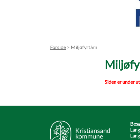
Forside
> Miljøfyrtårn
Miljøf
Siden er under ut
Besø
Lang
Lang