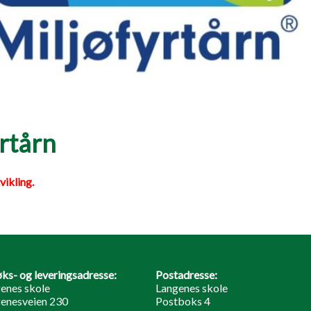
yrtårn
vikling.
ks- og leveringsadresse:
Postadresse:
enes skole
Langenes skole
enesveien 230
Postboks 4