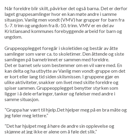
Når foreldre blir skilt, påvirker det også barna. Det er derfor
laget gruppesamlinger hvor en kan møte andre i samme
situasjon. Vanlig men vondt (VMV) har grupper for barn fra
5.-7. trinn og ungdom fra 8.-10. trinn. VMV er en del av
Kristiansand kommunes forebyggende arbeid for barn og
ungdom.
Gruppeopplegget foregår i skoletiden og består av åtte
samlinger som varer ca. to skoletimer. Den åttende og siste
samlingen på barnetrinnet er sammen med foreldre.
Det er barnet selv som bestemmer om en vil være med. En
kan delta og ha utbytte av Vanlig men vondt-gruppe om det
er kort eller lang tid siden skilsmissen. I gruppene gjør en
ulike aktiviteter, snakker om livet med skilte foreldre og
spiser sammen. Gruppeopplegget benytter styrken som
ligger i å dele erfaringer, tanker og følelser med andre i
samme situasjon.
”Gruppa har vært til hjelp.Det hjelper meg på en bra måte og
jeg føler meg lettere.”
”Det har hjulpet meg å høre de andre sin opplevelse og
skjønne at jeg ikke er alene om å føle det slik.”