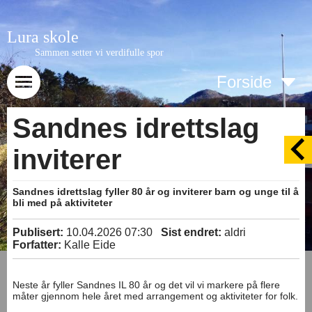
Lura skole
Sammen setter vi verdifulle spor
Forside
Sandnes idrettslag
inviterer
Sandnes idrettslag fyller 80 år og inviterer barn og unge til å
bli med på aktiviteter
Publisert:
10.04.2026 07:30
Sist endret:
aldri
Forfatter:
Kalle Eide
Neste år fyller Sandnes IL 80 år og det vil vi markere på flere
måter gjennom hele året med arrangement og aktiviteter for folk.