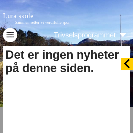
Lura skole
Sammen setter vi verdifulle spor
Trivselsprogrammet
Det er ingen nyheter
på denne siden.