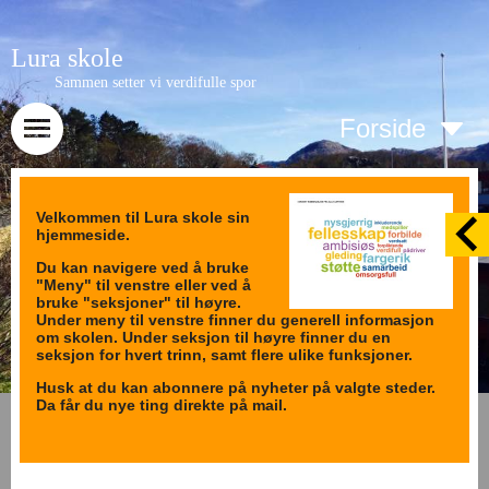
Lura skole
Sammen setter vi verdifulle spor
Forside
Velkommen til Lura skole sin
hjemmeside.
Du kan navigere ved å bruke
"Meny" til venstre eller ved å
bruke "seksjoner" til høyre.
Under meny til venstre finner du generell informasjon
om skolen. Under seksjon til høyre finner du en
seksjon for hvert trinn, samt flere ulike funksjoner.
Husk at du kan abonnere på nyheter på valgte steder.
Da får du nye ting direkte på mail.