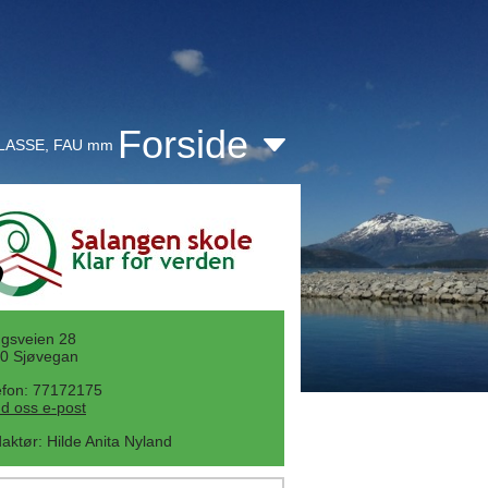
Forside
KLASSE, FAU mm
gsveien 28
0 Sjøvegan
efon: 77172175
d oss e-post
aktør
:
Hilde Anita Nyland