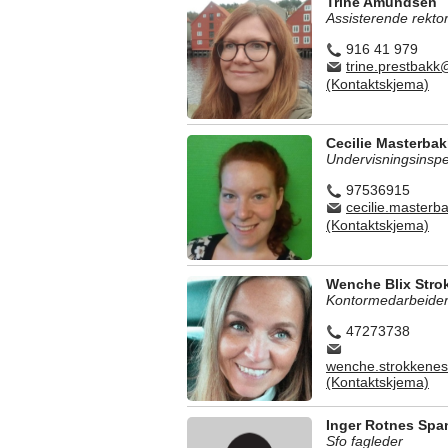
Trine Amundsen
Assisterende rekto
916 41 979
trine.prestbak
(Kontaktskjema)
Cecilie Masterbak
Undervisningsinspe
97536915
cecilie.master
(Kontaktskjema)
Wenche Blix Stro
Kontormedarbeide
47273738
wenche.strokkene
(Kontaktskjema)
Inger Rotnes Spa
Sfo fagleder