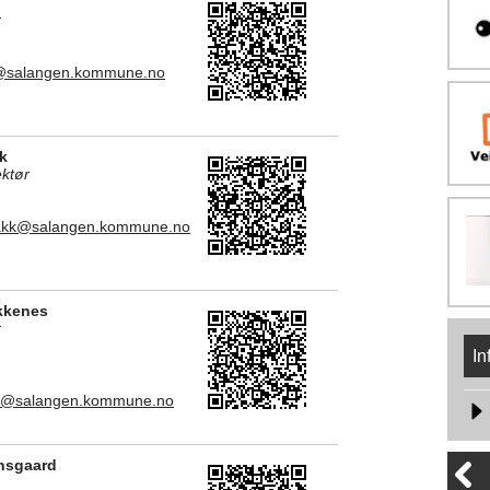
r
k@salangen.kommune.no
k
ktør
bakk@salangen.kommune.no
kkenes
r
In
s@salangen.kommune.no
nsgaard