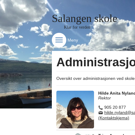
Salangen skole
Klar for verden
Meny
Administrasj
Oversikt over administrasjonen ved skole
Hilde Anita Nylan
Rektor
905 20 877
hilde.nyland@
(Kontaktskjema)