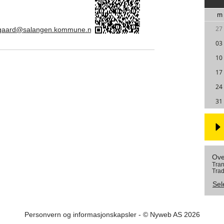
m
27
nsgaard@salangen.kommune.no
03
10
17
24
31
Ove
Tran
Trad
Sel
Personvern og informasjonskapsler
- © Nyweb AS 2026