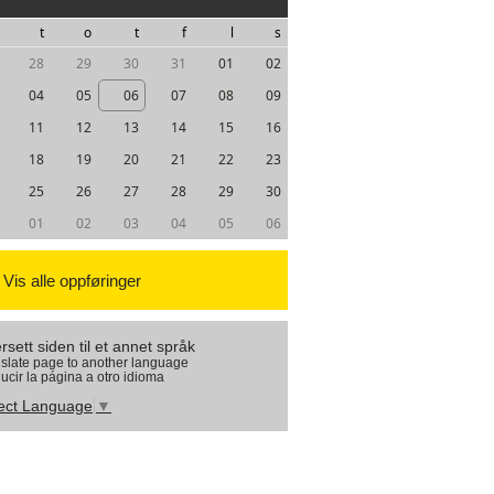
t
o
t
f
l
s
28
29
30
31
01
02
04
05
06
07
08
09
11
12
13
14
15
16
18
19
20
21
22
23
25
26
27
28
29
30
01
02
03
04
05
06
Vis alle oppføringer
rsett siden til et annet språk
slate page to another language
ucir la página a otro idioma
ect Language
▼