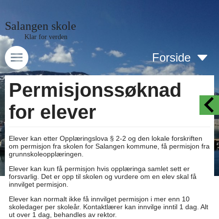
Salangen skole
Klar for verden
Forside
Permisjonssøknad
for elever
Elever kan etter Opplæringslova § 2-2 og den lokale forskriften
om permisjon fra skolen for Salangen kommune, få permisjon fra
grunnskoleopplæringen.
Elever kan kun få permisjon hvis opplæringa samlet sett er
forsvarlig. Det er opp til skolen og vurdere om en elev skal få
innvilget permisjon.
Elever kan normalt ikke få innvilget permisjon i mer enn 10
skoledager per skoleår. Kontaktlærer kan innvilge inntil 1 dag. Alt
ut over 1 dag, behandles av rektor.