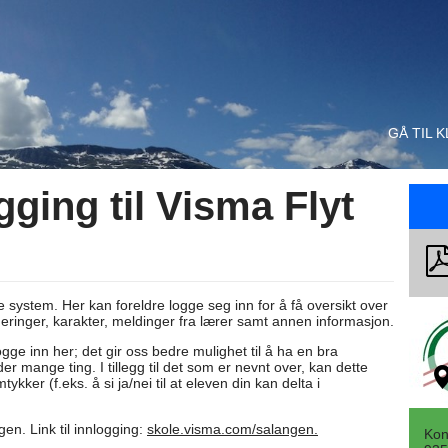
GÅ TIL 
ging til Visma Flyt
e system. Her kan foreldre logge seg inn for å få oversikt over
eringer, karakter, meldinger fra lærer samt annen informasjon.
 logge inn her; det gir oss bedre mulighet til å ha en bra
mange ting. I tillegg til det som er nevnt over, kan dette
kker (f.eks. å si ja/nei til at eleven din kan delta i
gen. Link til innlogging:
skole.visma.com/salangen
.
Kon