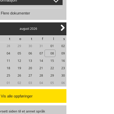
formasjon
Flere dokumenter
august 2026
t
o
t
f
l
s
28
29
30
31
01
02
04
05
06
07
08
09
11
12
13
14
15
16
18
19
20
21
22
23
25
26
27
28
29
30
01
02
03
04
05
06
Vis alle oppføringer
rsett siden til et annet språk