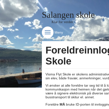
Salangen skole
Klar for verden
Meny
Foreldreinnlog
Skole
Visma Flyt Skole er skolens administrativ
sin elev, både fravær, anmerkninger, vurd
Vi ønsker at alle foreldre tar seg tid til å
kommunikasjon med heimen når det gjelder 
være å signere elektronisk på diverse samty
busstransport til skitur el. annet.
Foreldre
MÅ
bruke ID-porten til innloggin