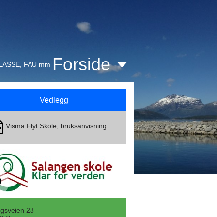
Forside
KLASSE, FAU mm
Vedlegg
Visma Flyt Skole, bruksanvisning
gsveien 28