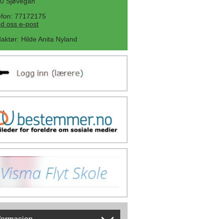
0 Sjøvegan
efon: 77172175
d oss e-post
aktør
:
Hilde Anita Nyland