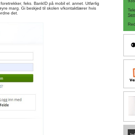
935
oretrekker, feks. BankID på mobil el. annet. Utførlig
høyre marg. Gi beskjed til skolen v/kontaktlærer hvis
Tel
ordne det.
Sen
Red