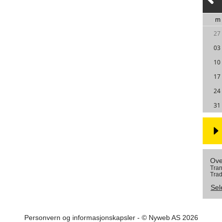
m
27
03
10
17
24
31
Ove
Tran
Trad
Sel
Personvern og informasjonskapsler
- © Nyweb AS 2026