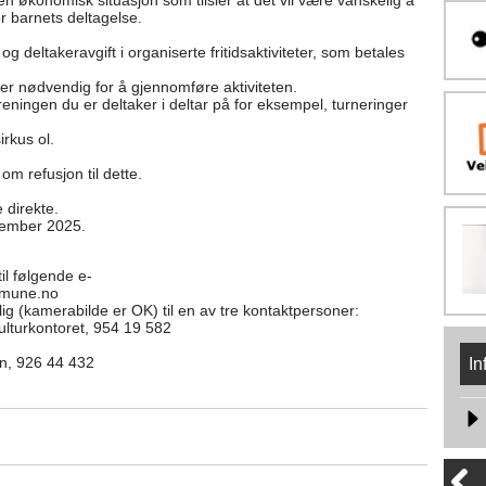
 en økonomisk situasjon som tilsier at det vil være vanskelig å
or barnets deltagelse.
g deltakeravgift i organiserte fritidsaktiviteter, som betales
r nødvendig for å gjennomføre aktiviteten.
foreningen du er deltaker i deltar på for eksempel, turneringer
irkus ol.
om refusjon til dette.
 direkte.
esember 2025.
il følgende e-
mmune.no
 (kamerabilde er OK) til en av tre kontaktpersoner:
ulturkontoret, 954 19 582
en, 926 44 432
In