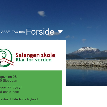
Forside
KLASSE, FAU mm
gsveien 28
0 Sjøvegan
efon: 77172175
d oss e-post
aktør
:
Hilde Anita Nyland