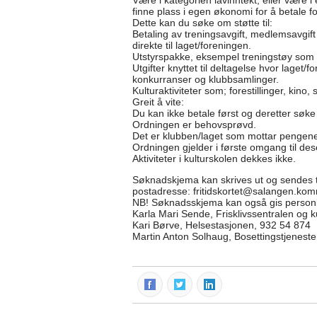
Være i kategorien lavinntekt, eller være i
finne plass i egen økonomi for å betale f
Dette kan du søke om støtte til:
Betaling av treningsavgift, medlemsavgift o
direkte til laget/foreningen.
Utstyrspakke, eksempel treningstøy som e
Utgifter knyttet til deltagelse hvor laget/
konkurranser og klubbsamlinger.
Kulturaktiviteter som; forestillinger, kino, s
Greit å vite:
Du kan ikke betale først og deretter søke 
Ordningen er behovsprøvd.
Det er klubben/laget som mottar pengene
Ordningen gjelder i første omgang til d
Aktiviteter i kulturskolen dekkes ikke.
Søknadskjema kan skrives ut og sendes t
postadresse: fritidskortet@salangen.ko
NB! Søknadsskjema kan også gis personlig
Karla Mari Sende, Frisklivssentralen og k
Kari Børve, Helsestasjonen, 932 54 874
Martin Anton Solhaug, Bosettingstjenest