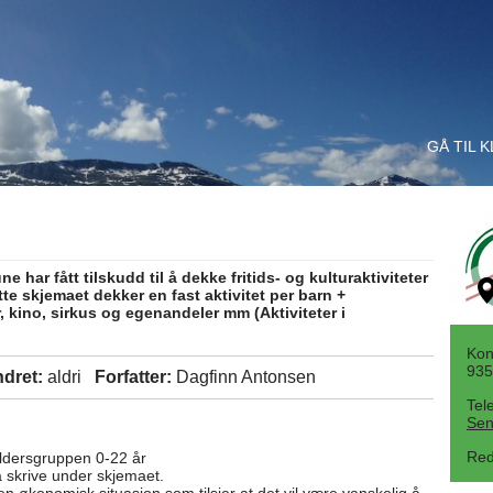
GÅ TIL 
ar fått tilskudd til å dekke fritids- og kulturaktiviteter
ette skjemaet dekker en fast aktivitet per barn +
er, kino, sirkus og egenandeler mm (Aktiviteter i
Kon
935
ndret:
aldri
Forfatter:
Dagfinn Antonsen
Tel
Sen
Red
aldersgruppen 0-22 år
skrive under skjemaet.