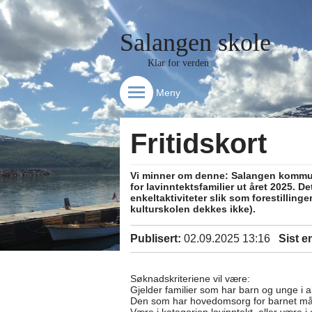
Salangen skole
Klar for verden
Meny
Fritidskort
Vi minner om denne: Salangen kommune h
for lavinntektsfamilier ut året 2025. D
enkeltaktiviteter slik som forestilling
kulturskolen dekkes ikke).
Publisert:
02.09.2025 13:16
Sist e
Søknadskriteriene vil være:
Gjelder familier som har barn og unge i 
Den som har hovedomsorg for barnet må 