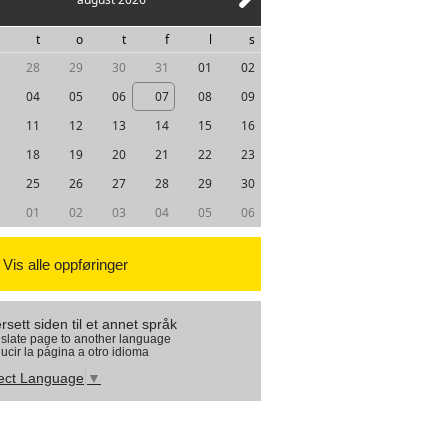
t
o
t
f
l
s
28
29
30
31
01
02
04
05
06
07
08
09
11
12
13
14
15
16
18
19
20
21
22
23
25
26
27
28
29
30
01
02
03
04
05
06
Vis alle oppføringer
rsett siden til et annet språk
slate page to another language
ucir la página a otro idioma
ect Language
▼