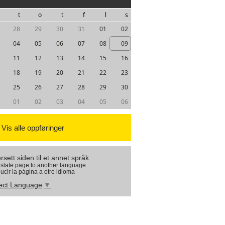
t
o
t
f
l
s
28
29
30
31
01
02
04
05
06
07
08
09
11
12
13
14
15
16
18
19
20
21
22
23
25
26
27
28
29
30
01
02
03
04
05
06
Vis alle oppføringer
rsett siden til et annet språk
slate page to another language
ucir la página a otro idioma
ect Language
▼