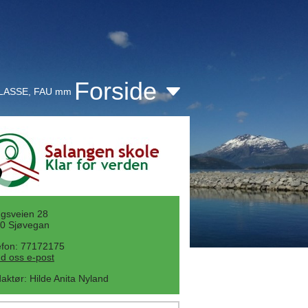
Forside
KLASSE, FAU mm
gsveien 28
0 Sjøvegan
efon: 77172175
d oss e-post
aktør
:
Hilde Anita Nyland