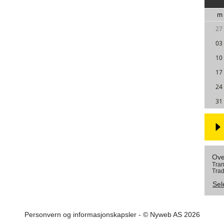
m
27
03
10
17
24
31
Ove
Tran
Trad
Sel
Personvern og informasjonskapsler
- © Nyweb AS 2026