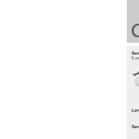
San
5 m
Lø
Sø