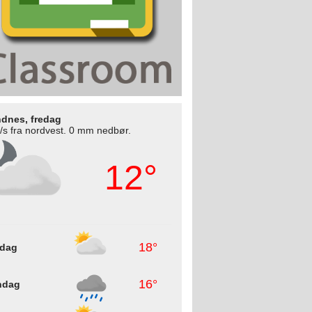
dnes, fredag
/s fra nordvest. 0 mm nedbør.
12°
18°
rdag
16°
ndag