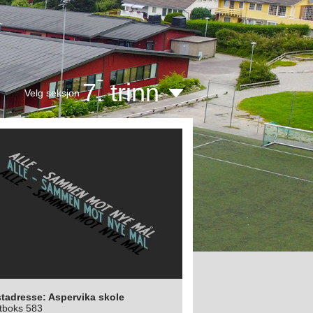
7. trinn
Velg seksjon
tadresse: Aspervika skole
tboks 583