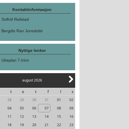
Kontaktinformasjon
Solfrid Reilstad
Bergdis Ran Jonsdottir
Nyttige lenker
Ukeplan 7.trinn
august 2026
t
o
t
f
l
s
28
29
30
31
01
02
04
05
06
07
08
09
11
12
13
14
15
16
18
19
20
21
22
23