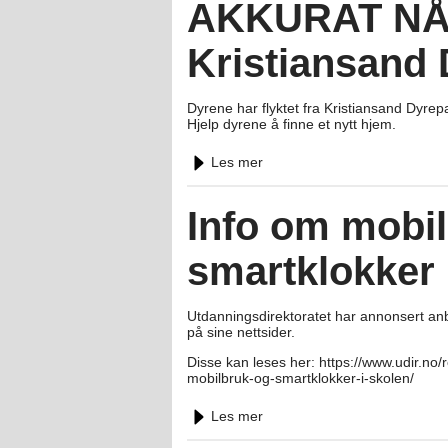
AKKURAT NÅ! 
Kristiansand 
Dyrene har flyktet fra Kristiansand Dyrepa
Hjelp dyrene å finne et nytt hjem.
Les mer
Info om mobi
smartklokker 
Utdanningsdirektoratet har annonsert anb
på sine nettsider.
Disse kan leses her: https://www.udir.no/
mobilbruk-og-smartklokker-i-skolen/
Les mer