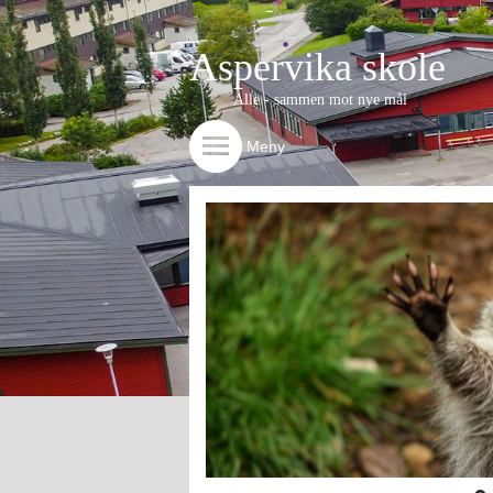
Aspervika skole
Alle - sammen mot nye mål
Meny