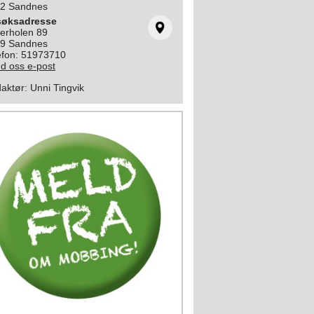
2 Sandnes
søksadresse
erholen 89
9 Sandnes
efon: 51973710
d oss e-post
aktør
:
Unni Tingvik