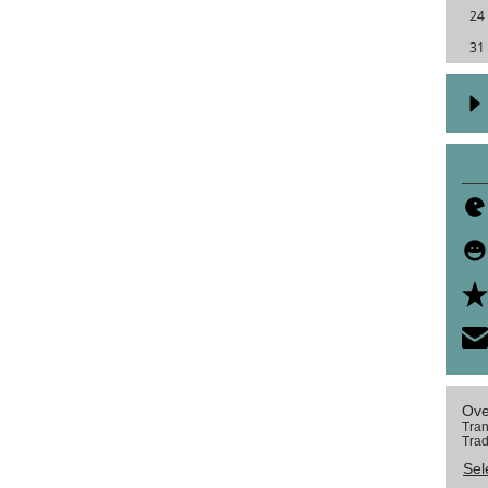
24
31
Ove
Tran
Trad
Sel