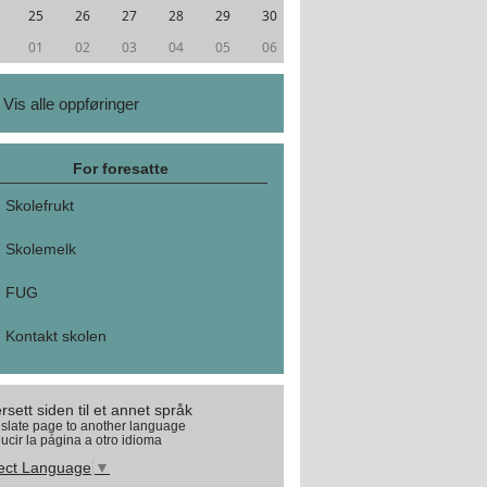
25
26
27
28
29
30
01
02
03
04
05
06
Vis alle oppføringer
For foresatte
Skolefrukt
Skolemelk
FUG
Kontakt skolen
rsett siden til et annet språk
slate page to another language
ucir la página a otro idioma
ect Language
▼