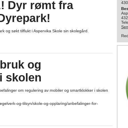
Dyr rømt fra
430
Be
Asp
Dyrepark!
432
Tel
Sen
rk og søkt tilflukt i Aspervika Skole sin skolegård.
Red
lbruk og
i skolen
efalinger om regulering av mobiler og smartklokker i skolen
regelverk-og-tilsyn/skole-og-opplaring/anbefalinger-for-