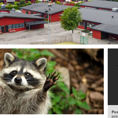
Pos
pos