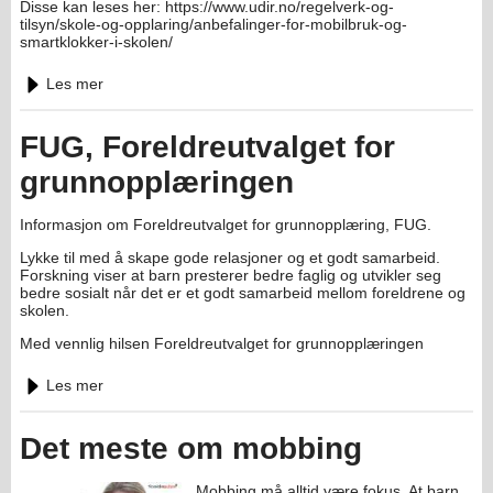
Disse kan leses her: https://www.udir.no/regelverk-og-
tilsyn/skole-og-opplaring/anbefalinger-for-mobilbruk-og-
smartklokker-i-skolen/
Les mer
FUG, Foreldreutvalget for
grunnopplæringen
Informasjon om Foreldreutvalget for grunnopplæring, FUG.
Lykke til med å skape gode relasjoner og et godt samarbeid.
Forskning viser at barn presterer bedre faglig og utvikler seg
bedre sosialt når det er et godt samarbeid mellom foreldrene og
skolen.
Med vennlig hilsen Foreldreutvalget for grunnopplæringen
Les mer
Det meste om mobbing
Mobbing må alltid være fokus. At barn