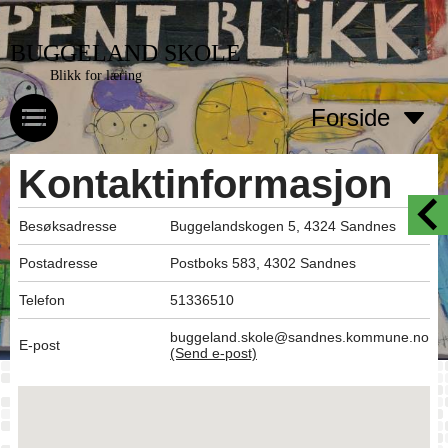
BUGGELAND SKOLE
Blikk for læring
Forside
Kontaktinformasjon
Besøksadresse
Buggelandskogen 5, 4324 Sandnes
Postadresse
Postboks 583, 4302 Sandnes
Telefon
51336510
buggeland.skole@sandnes.kommune.no
E-post
(Send e-post)