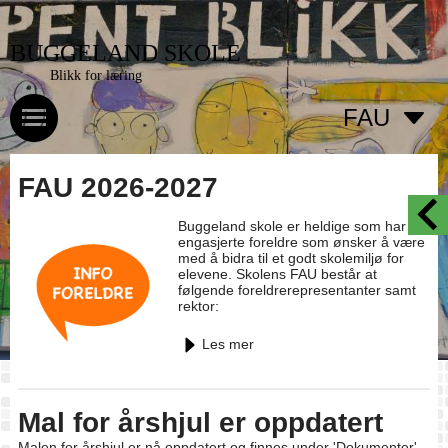
BUGGELAND SKOLE
Blikk for læring
FAU
FAU 2026-2027
Buggeland skole er heldige som har
engasjerte foreldre som ønsker å være
med å bidra til et godt skolemiljø for
elevene. Skolens FAU består at
følgende foreldrerepresentanter samt
rektor:
Les mer
Mal for årshjul er oppdatert
Malen for årshjul er nå oppdatert og finnes under 'Dokumenter'