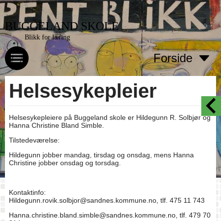
BUGGELAND SKOLE
Blikk for læring
Forside
Helsesykepleier
Helsesykepleiere på Buggeland skole er Hildegunn R. Solbjør og
Hanna Christine Bland Simble.
Tilstedeværelse:
Hildegunn jobber mandag, tirsdag og onsdag, mens Hanna
Christine jobber onsdag og torsdag.
Kontaktinfo:
Hildegunn.rovik.solbjor@sandnes.kommune.no, tlf. 475 11 743
Hanna.christine.bland.simble@sandnes.kommune.no, tlf. 479 70