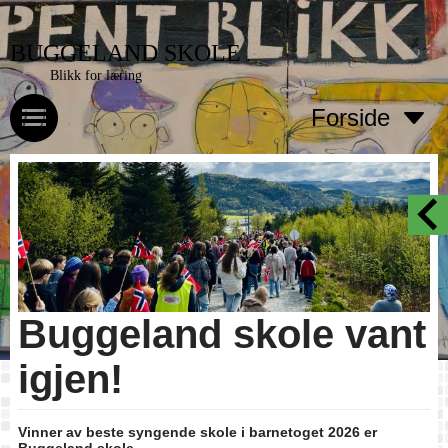
BUGGELAND SKOLE
Blikk for læring
Forside
Buggeland skole vant
igjen!
Vinner av beste syngende skole i barnetoget 2026 er