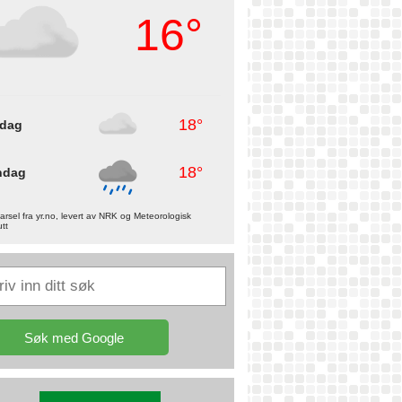
16°
18°
rdag
18°
ndag
rsel fra yr.no, levert av NRK og Meteorologisk
utt