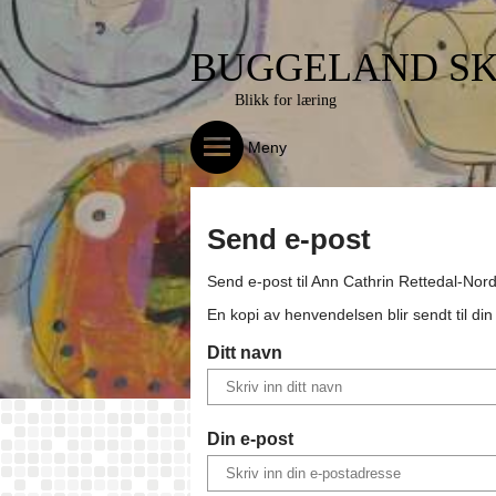
BUGGELAND S
Blikk for læring
Meny
Send e-post
Send e-post til
Ann Cathrin Rettedal-Nor
En kopi av henvendelsen blir sendt til di
Ditt navn
Din e-post