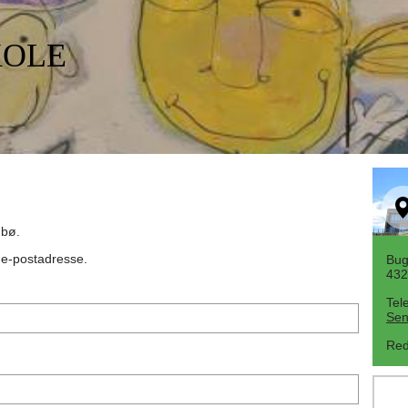
KOLE
dbø
.
n e-postadresse.
Bug
432
Tel
Sen
Red