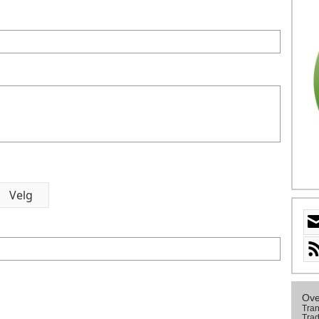
Ove
Tran
Trad