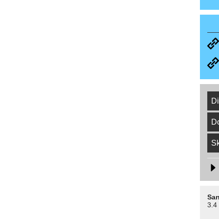
Di
D
Sk
San
3.4