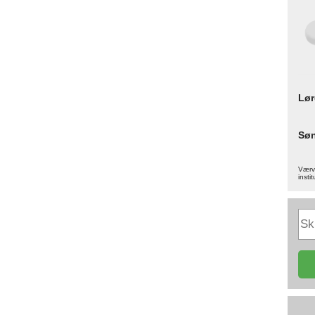
Lø
Sø
Værva
instit