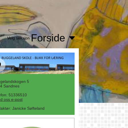
Forside
Velg seksjon
gelandskogen 5
4 Sandnes
efon: 51336510
d oss e-post
aktør
:
Janicke Søfteland