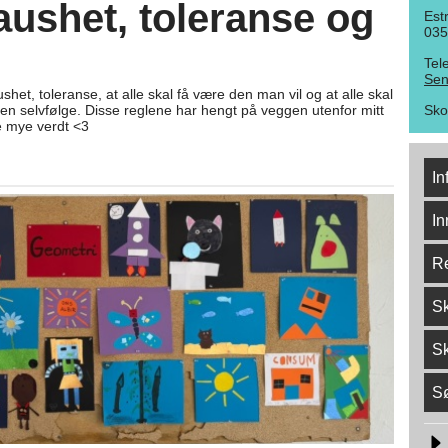
raushet, toleranse og
Est
035
Tel
Sen
shet, toleranse, at alle skal få være den man vil og at alle skal
 en selvfølge. Disse reglene har hengt på veggen utenfor mitt
Sko
ke mye verdt <3
In
In
Re
Sk
Sk
S