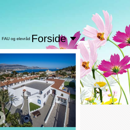
Forside
FAU og elevråd