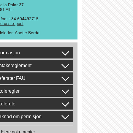
rella Polar 37
81 Albir
efon: +34 604492715
d oss e-post
leleder
:
Anette Berdal
formasjon
ntaksreglement
ferater FAU
oleregler
olerute
øknad om permisjon
Flere dokumenter