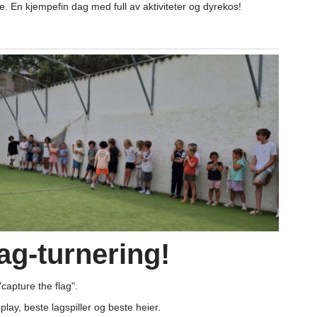
. En kjempefin dag med full av aktiviteter og dyrekos!
ag-turnering!
capture the flag".
r-play, beste lagspiller og beste heier.