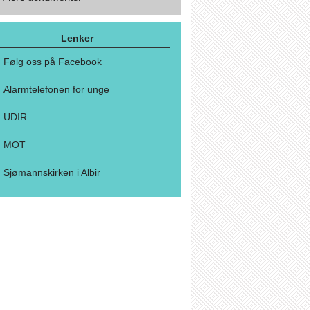
Lenker
Følg oss på Facebook
Alarmtelefonen for unge
UDIR
MOT
Sjømannskirken i Albir